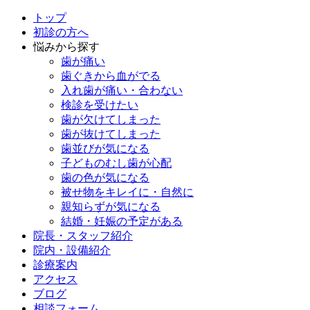
トップ
初診の方へ
悩みから探す
歯が痛い
歯ぐきから血がでる
入れ歯が痛い・合わない
検診を受けたい
歯が欠けてしまった
歯が抜けてしまった
歯並びが気になる
子どものむし歯が心配
歯の色が気になる
被せ物をキレイに・自然に
親知らずが気になる
結婚・妊娠の予定がある
院長・スタッフ紹介
院内・設備紹介
診療案内
アクセス
ブログ
相談フォーム