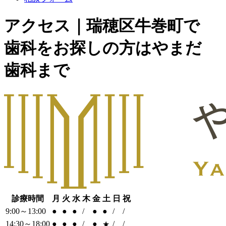
アクセス｜瑞穂区牛巻町で
歯科をお探しの方はやまだ
歯科まで
診療時間
月
火
水
木
金
土
日
祝
9:00～13:00
●
●
●
/
●
●
/
/
14:30～18:00
●
●
●
/
●
/
/
★