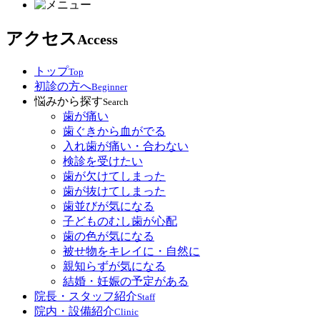
アクセス
Access
トップ
Top
初診の方へ
Beginner
悩みから探す
Search
歯が痛い
歯ぐきから血がでる
入れ歯が痛い・合わない
検診を受けたい
歯が欠けてしまった
歯が抜けてしまった
歯並びが気になる
子どものむし歯が心配
歯の色が気になる
被せ物をキレイに・自然に
親知らずが気になる
結婚・妊娠の予定がある
院長・スタッフ紹介
Staff
院内・設備紹介
Clinic