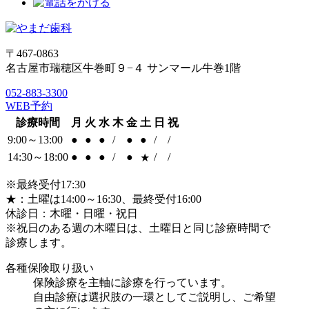
〒467-0863
名古屋市瑞穂区牛巻町９−４ サンマール牛巻1階
052-883-3300
WEB予約
診療時間
月
火
水
木
金
土
日
祝
9:00～13:00
●
●
●
/
●
●
/
/
14:30～18:00
●
●
●
/
●
/
/
★
※最終受付17:30
★：土曜は14:00～16:30、最終受付16:00
休診日：木曜・日曜・祝日
※祝日のある週の木曜日は、土曜日と同じ診療時間で
診療します。
各種保険取り扱い
保険診療を主軸に診療を行っています。
自由診療は選択肢の一環としてご説明し、ご希望