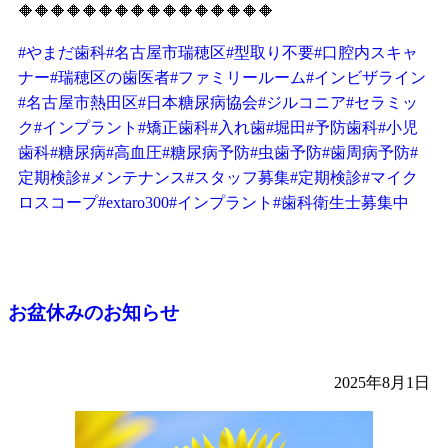
🔶🔶🔶🔶🔶🔶🔶🔶🔶🔶🔶🔶🔶🔶🔶🔶
#やまだ歯科
#名古屋市瑞穂区
#型取り不要
#口腔内スキャ
ナー
#瑞穂区の歯医者
#ファミリールーム
#インビザライン
#名古屋市熱田区
#日本糖尿病協会
#ジルコニア
#セラミッ
ク
#インプラント
#矯正歯科
#入れ歯
#堀田
#予防歯科
#小児
歯科
#糖尿病
#高血圧
#糖尿病予防
#虫歯予防
#歯周病予防
#
定期検診
#メンテナンス
#スタッフ募集
#定期検診
#マイク
ロスコープ
#extaro300
#インプラント
#歯科衛生士募集中
お盆休みのお知らせ
2025年8月1日