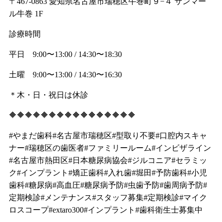
〒467-0863 愛知県名古屋市瑞穂区牛巻町９−４ サンマー
ル牛巻 1F
診療時間
平日 9:00〜13:00 / 14:30〜18:30
土曜 9:00〜13:00 / 14:30〜16:30
＊木・日・祝日は休診
🔶🔶🔶🔶🔶🔶🔶🔶🔶🔶🔶🔶🔶🔶🔶🔶
#やまだ歯科#名古屋市瑞穂区#型取り不要#口腔内スキャ
ナー#瑞穂区の歯医者#ファミリールーム#インビザライン
#名古屋市熱田区#日本糖尿病協会#ジルコニア#セラミッ
ク#インプラント#矯正歯科#入れ歯#堀田#予防歯科#小児
歯科#糖尿病#高血圧#糖尿病予防#虫歯予防#歯周病予防#
定期検診#メンテナンス#スタッフ募集#定期検診#マイク
ロスコープ#extaro300#インプラント#歯科衛生士募集中