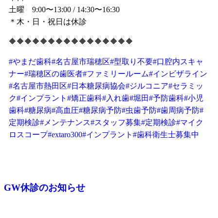
土曜 9:00〜13:00 / 14:30〜16:30
＊木・日・祝日は休診
🔶🔶🔶🔶🔶🔶🔶🔶🔶🔶🔶🔶🔶🔶🔶🔶
#やまだ歯科
#名古屋市瑞穂区
#型取り不要
#口腔内スキャ
ナー
#瑞穂区の歯医者
#ファミリールーム
#インビザライン
#名古屋市熱田区
#日本糖尿病協会
#ジルコニア
#セラミッ
ク
#インプラント
#矯正歯科
#入れ歯
#堀田
#予防歯科
#小児
歯科
#糖尿病
#高血圧
#糖尿病予防
#虫歯予防
#歯周病予防
#
定期検診
#メンテナンス
#スタッフ募集
#定期検診
#マイク
ロスコープ
#extaro300
#インプラント
#歯科衛生士募集中
GW休診のお知らせ