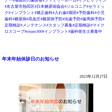
ナー
#瑞穂区の歯医者
#ファミリールーム
#インビザライン
#名古屋市熱田区
#日本糖尿病協会
#ジルコニア
#セラミッ
ク
#インプラント
#矯正歯科
#入れ歯
#堀田
#予防歯科
#小児
歯科
#糖尿病
#高血圧
#糖尿病予防
#虫歯予防
#歯周病予防
#
定期検診
#メンテナンス
#スタッフ募集
#定期検診
#マイク
ロスコープ
#extaro300
#インプラント
#歯科衛生士募集中
年末年始休診日のお知らせ
2023年12月27日