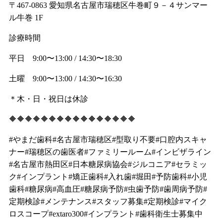
〒467-0863 愛知県名古屋市瑞穂区牛巻町９－４サンマー
ル牛巻 1F
診療時間
平日 9:00〜13:00 / 14:30〜18:30
土曜 9:00〜13:00 / 14:30〜16:30
＊木・日・祝日は休診
🔶🔶🔶🔶🔶🔶🔶🔶🔶🔶🔶🔶🔶🔶🔶🔶
#やまだ歯科#名古屋市瑞穂区#型取り不要#口腔内スキャ
ナー#瑞穂区の歯医者#ファミリールーム#インビザライン
#名古屋市熱田区#日本糖尿病協会#ジルコニア#セラミッ
ク#インプラント#矯正歯科#入れ歯#堀田#予防歯科#小児
歯科#糖尿病#高血圧#糖尿病予防#虫歯予防#歯周病予防#
定期検診#メンテナンス#スタッフ募集#定期検診#マイク
ロスコープ#extaro300#インプラント#歯科衛生士募集中