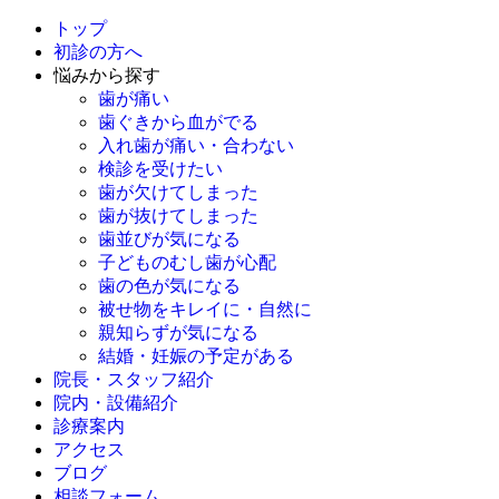
トップ
初診の方へ
悩みから探す
歯が痛い
歯ぐきから血がでる
入れ歯が痛い・合わない
検診を受けたい
歯が欠けてしまった
歯が抜けてしまった
歯並びが気になる
子どものむし歯が心配
歯の色が気になる
被せ物をキレイに・自然に
親知らずが気になる
結婚・妊娠の予定がある
院長・スタッフ紹介
院内・設備紹介
診療案内
アクセス
ブログ
相談フォーム