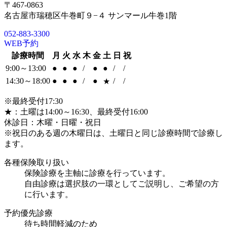
〒467-0863
名古屋市瑞穂区牛巻町９−４ サンマール牛巻1階
052-883-3300
WEB予約
診療時間
月
火
水
木
金
土
日
祝
9:00～13:00
●
●
●
/
●
●
/
/
14:30～18:00
●
●
●
/
●
/
/
★
※最終受付17:30
★：土曜は14:00～16:30、最終受付16:00
休診日：木曜・日曜・祝日
※祝日のある週の木曜日は、土曜日と同じ診療時間で診療し
ます。
各種保険取り扱い
保険診療を主軸に診療を行っています。
自由診療は選択肢の一環としてご説明し、ご希望の方
に行います。
予約優先診療
待ち時間軽減のため