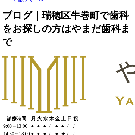
ブログ｜瑞穂区牛巻町で歯科
をお探しの方はやまだ歯科ま
で
診療時間
月
火
水
木
金
土
日
祝
9:00～13:00
●
●
●
/
●
●
/
/
14:30～18:00
●
●
●
/
●
/
/
★